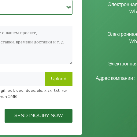
Электронная
Wh
Электронная
Wh
Электронная
Адрес компании :
if, pdf, doc, docx, xls, xlsx, txt, rar
 than 5MB
SEND INQUIRY NOW