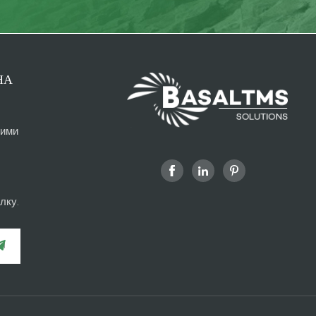
НА
ними
лку.