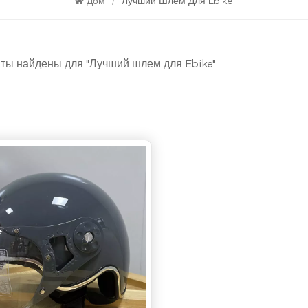
Дом
/
Лучший Шлем Для Ebike
аты найдены для "Лучший шлем для Ebike"