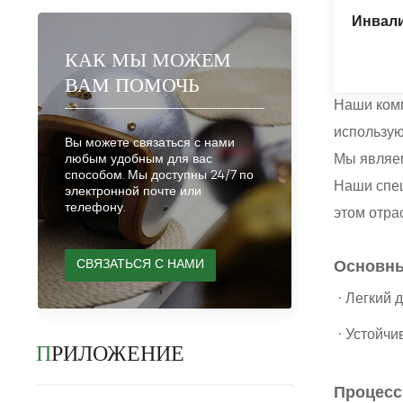
Инвали
КАК МЫ МОЖЕМ
ВАМ ПОМОЧЬ
Наши комп
использую
Вы можете связаться с нами
Мы являем
любым удобным для вас
способом. Мы доступны 24/7 по
Наши спец
электронной почте или
телефону.
этом отра
СВЯЗАТЬСЯ С НАМИ
Основны
·
Легкий 
·
Устойчив
ПРИЛОЖЕНИЕ
Процесс